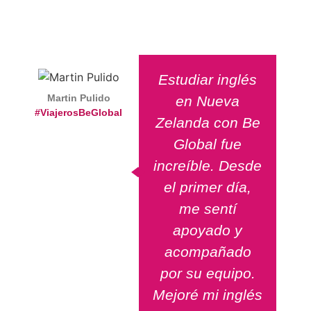
Estudiar inglés
Martin Pulido
Lui
en Nueva
#ViajerosBeGlobal
#V
Zelanda con Be
Global fue
increíble. Desde
el primer día,
me sentí
apoyado y
acompañado
por su equipo.
Mejoré mi inglés