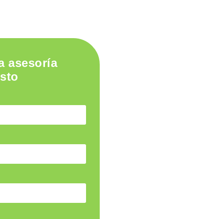
a asesoría
osto