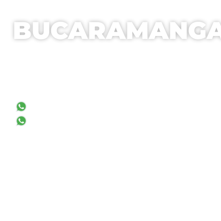
BUCARAMANG
Carrera 29 No 45 – 45 Of. 707
Edificio Metropolitan Marval
Tel: 607 657 0707
+57 316 523 9830
+57 313 252 6289